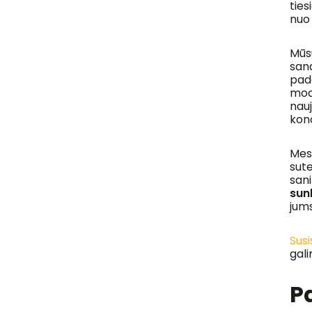
ties
nuo 
Mūs
san
pad
mode
nau
konc
Mes
sute
san
sun
jums
Susi
gal
P