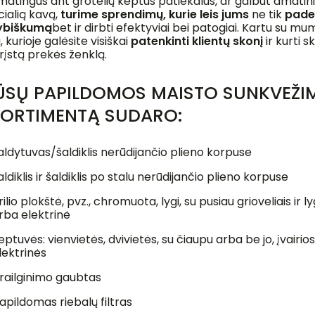
matingus ant grotelių keptus patiekalus, ar galbūt amatin
ialią kavą,
turime sprendimų, kurie leis jums
ne tik
pade
ybiškumą
bet ir dirbti efektyviai bei patogiai. Kartu su mu
, kurioje galėsite visiškai
patenkinti klientų skonį
ir kurti 
rįstą prekės ženklą.
SŲ PAPILDOMOS MAISTO SUNKVEŽI
ORTIMENTĄ SUDARO:
aldytuvas/šaldiklis nerūdijančio plieno korpuse
aldiklis ir šaldiklis po stalu nerūdijančio plieno korpuse
rilio plokštė, pvz., chromuota, lygi, su pusiau grioveliais ir ly
rba elektrinė
eptuvės: vienvietės, dvivietės, su čiaupu arba be jo, įvairio
lektrinės
railginimo gaubtas
apildomas riebalų filtras