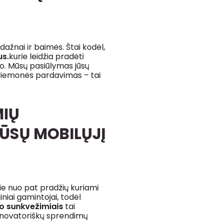
 dažnai ir baimės. Štai kodėl,
us.
kurie leidžia pradėti
o. Mūsų pasiūlymas jūsų
priemonės pardavimas – tai
MIŲ
JŪSŲ MOBILŲJĮ
rie nuo pat pradžių kuriami
giniai gamintojai, todėl
o sunkvežimiais
tai
, novatoriškų sprendimų