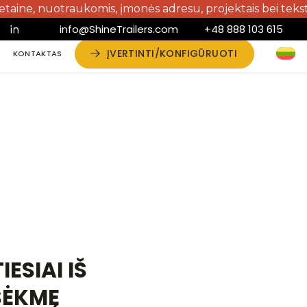
nuotraukomis, įmonės adresu, projektais bei tekstais! Apie
info@ShineTrailers.com
+48 888 103 615
ĮVERTINTI/KONFIGŪRUOTI
S
KONTAKTAS
S
KONTAKTAS
IESIAI IŠ
SĖKMĘ