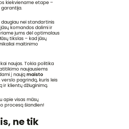
lbos kiekviename etape –
 garantija.
 daugiau nei standartinis
jūsų komandos dalimi ir
ariame jums dėl optimalaus
ūsų tikslas – kad jūsų
nikaliai maitinimo
škai naujas. Tokia politika
 atitikimo naujausiems
dami į naują
maisto
verslo pagrindą, kuris leis
ą ir klientų džiuginimą.
au apie visas mūsų
mo procesą šiandien!
, ne tik