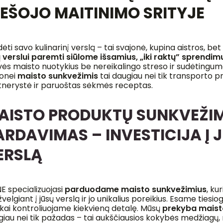
IEŠOJO MAITINIMO SRITYJE
ėti savo kulinarinį verslą – tai svajonė, kupina aistros, bet
ų verslui paremti siūlome išsamius, „iki raktų” sprendim
vės maisto nuotykius be nereikalingo streso ir sudėtingum
jonei
maisto sunkvežimis
tai daugiau nei tik transporto 
tnerystė ir paruoštas sėkmės receptas.
AISTO PRODUKTŲ SUNKVEŽI
ARDAVIMAS – INVESTICIJA Į 
ERSLĄ
E specializuojasi
parduodame maisto sunkvežimius
, ku
žvelgiant į jūsų verslą ir jo unikalius poreikius. Esame tiesio
škai kontroliuojame kiekvieną detalę. Mūsų
prekyba maist
giau nei tik pažadas – tai aukščiausios kokybės medžiagų