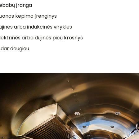
ebabų įranga
uonos kepimo įrenginys
ujinės arba indukcinės viryklės
lektrinės arba dujinės picų krosnys
r dar daugiau