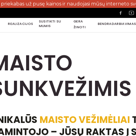
bas už pusę kainos ir naudojasi mūsų interneto svetaine, 
SUSITIKTI SU
GERA
REALIZACIJOS
BENDRADARBIAVIMA
MUMIS
ŽINOTI
REALIZACIJOS
BENDRADARBIAVIMA
SUSITIKTI SU
MUMIS
MAISTO
SUNKVEŽIMIS
NIKALŪS
MAISTO VEŽIMĖLIAI
T
AMINTOJO – JŪSŲ RAKTAS Į 