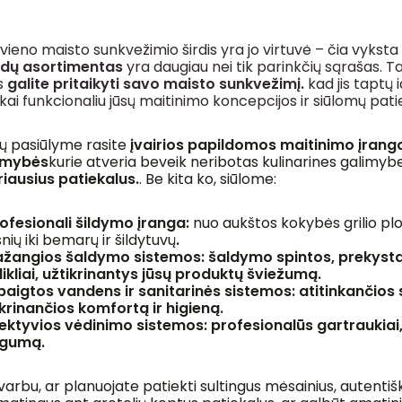
vieno maisto sunkvežimio širdis yra jo virtuvė – čia vykst
edų asortimentas
yra daugiau nei tik parinkčių sąrašas. Ta
is
galite pritaikyti savo maisto sunkvežimį.
kad jis taptų 
škai funkcionaliu jūsų maitinimo koncepcijos ir siūlomų pati
ų pasiūlyme rasite
įvairios papildomos maitinimo įrang
imybės
kurie atveria beveik neribotas kulinarines galimybe
riausius patiekalus.
. Be kita ko, siūlome:
ofesionali šildymo įranga:
nuo aukštos kokybės grilio plok
nių iki bemarų ir šildytuvų
.
žangios šaldymo sistemos:
šaldymo spintos, prekystali
dikliai, užtikrinantys jūsų produktų šviežumą.
šbaigtos vandens ir sanitarinės sistemos:
atitinkančios 
ikrinančios komfortą ir higieną.
fektyvios vėdinimo sistemos:
profesionalūs gartraukiai
gumą.
arbu, ar planuojate patiekti sultingus mėsainius, autentišk