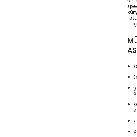
aro
spec
kūr
ratų
pag
MŪ
AS
š
š
g
a
k
e
p
p