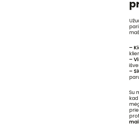
p
Užuo
pari
maši
– K
klie
– V
išv
– S
par
Su m
kad
mėg
prie
prof
mai