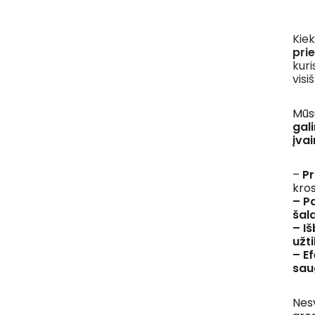
Kiek
pri
kur
visi
Mūs
gal
įvai
–
Pr
kros
–
Pa
šal
– I
užt
– E
sau
Nesv