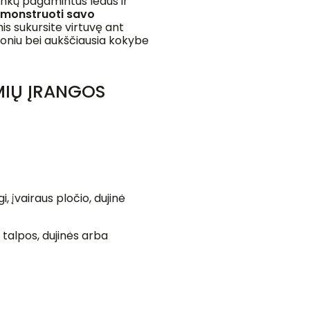
inkų pagamintus ledus ir
monstruoti savo
mis sukursite virtuvę ant
skoniu bei aukščiausia kokybe
MIŲ ĮRANGOS
gi, įvairaus pločio, dujinė
s talpos, dujinės arba