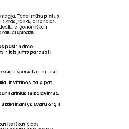
a magija. Todėl mūsų
platus
i tikras įrankių arsenalas,
idealiu, ergonomišku ir
ekalų atspindžiu.
os pasirinkimo
s ir
leis jums parduoti
ščių ir specializuotų picų
ai ir vitrinos, taip pat
sanitarinius reikalavimus,
,
užtikrinantys
švarų orą ir
as itališkas picas,