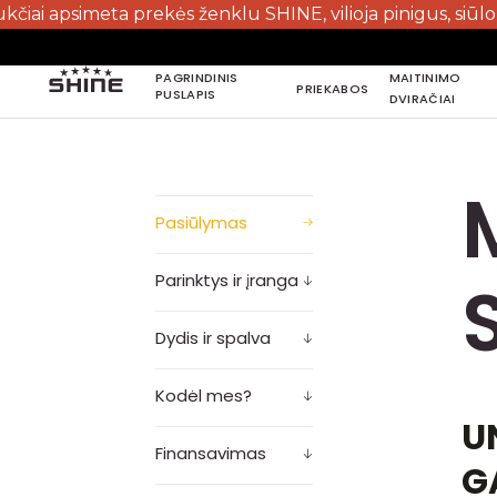
simeta prekės ženklu SHINE, vilioja pinigus, siūlo prieka
PAGRINDINIS
MAITINIMO
PRIEKABOS
PUSLAPIS
DVIRAČIAI
PAGRINDINIS
PUSLAPIS
Pasiūlymas
Parinktys ir įranga
Dydis ir spalva
Kodėl mes?
U
Finansavimas
G