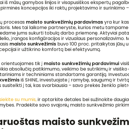
iai iš mūsų gamybos linijos ir visapusiškos ekspertų paga
pirminės koncepcijos iki raktų projektavimo ir surinkimo –
ų procesas
maisto sunkvežimių pardavimas
yra kur kas
doris. Mes tai laikome partneryste, kurios metu tampame 
edame jums sukurti tobulą darbo priemonę. Aktyviai pat
lio, įrangos konfigūracijos ir vizualaus personalizavimo. M
jasis
maisto sunkvežimis
buvo 100 proc. pritaikytas jūsų u
epcijai ir užtikrino komfortą bei efektyvumą.
 orientuojamės tik į
maisto sunkvežimių pardavimui
visi
ikia absoliučią patikimumo, veikimo be sutrikimų ir visiško
itariniams ir techniniams standartams garantiją. Investuo
kvežimis
iš SHINE, investuojate į ramybę, saugumą ir tvirtą 
 susitelkti į tai, kas svarbiausia – savo prekės ženklo plėtr
siekite su mumis,
ir aptarkite detales bei sužinokite daugi
imybes. Pradėkite savo svajonių maisto sunkvežimio pirki
aruoštas maisto sunkvežimis