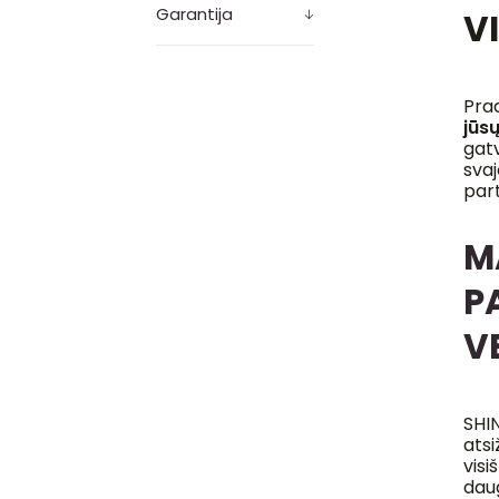
Garantija
V
Prad
jūs
gat
sva
par
M
P
V
SHIN
atsi
visi
dau