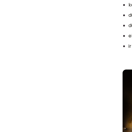
k
d
d
e
i