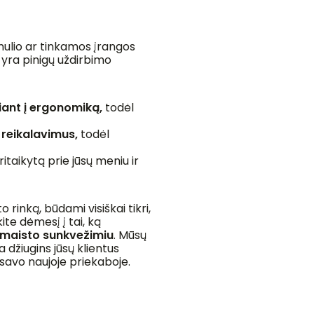
 nulio ar tinkamos įrangos
i yra pinigų uždirbimo
iant į ergonomiką,
todėl
 reikalavimus,
todėl
itaikytą prie jūsų meniu ir
 rinką, būdami visiškai tikri,
ite dėmesį į tai, ką
maisto sunkvežimiu
. Mūsų
a džiugins jūsų klientus
i savo naujoje priekaboje.