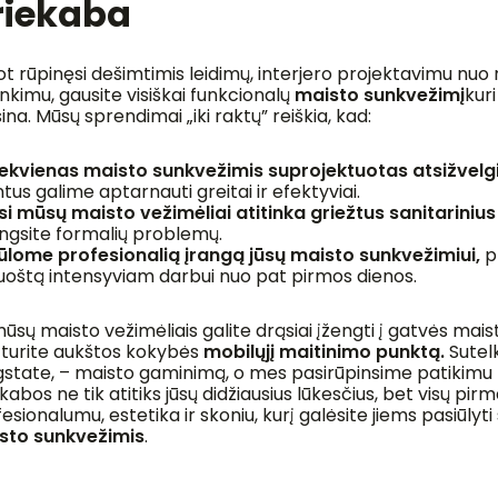
riekaba
t rūpinęsi dešimtimis leidimų, interjero projektavimu nuo
nkimu, gausite visiškai funkcionalų
maisto sunkvežimį
kur
na. Mūsų sprendimai „iki raktų” reiškia, kad:
iekvienas maisto sunkvežimis suprojektuotas atsižvelg
ntus galime aptarnauti greitai ir efektyviai.
isi mūsų maisto vežimėliai atitinka griežtus sanitarinius
engsite formalių problemų.
iūlome profesionalią įrangą jūsų maisto sunkvežimiui,
pr
uoštą intensyviam darbui nuo pat pirmos dienos.
ūsų maisto vežimėliais galite drąsiai įžengti į gatvės maisto
 turite aukštos kokybės
mobilųjį maitinimo punktą.
Sutelk
state, – maisto gaminimą, o mes pasirūpinsime patikimu
kabos ne tik atitiks jūsų didžiausius lūkesčius, bet visų pirm
esionalumu, estetika ir skoniu, kurį galėsite jiems pasiūlyt
sto sunkvežimis
.