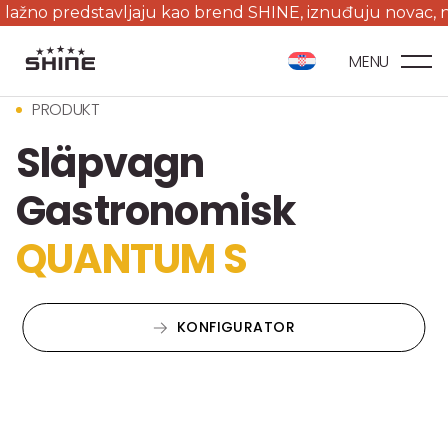
redstavljaju kao brend SHINE, iznuđuju novac, nude prikol
MENU
PRODUKT
Släpvagn
Gastronomisk
QUANTUM S
KONFIGURATOR