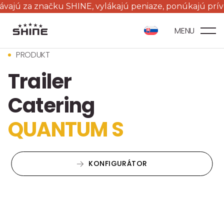
 značku SHINE, vylákajú peniaze, ponúkajú prívesy za p
MENU
PRODUKT
Trailer
Catering
QUANTUM S
KONFIGURÁTOR