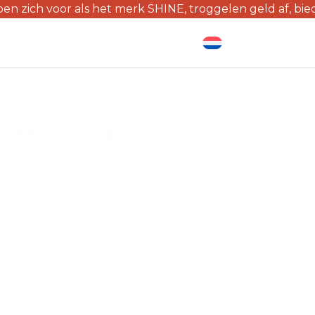
 voor als het merk SHINE, troggelen geld af, bieden aan
MENU
PRODUCER
MODERNE AANHANGWAGENS
CATERING, SERVICE, KAMPEERWAGENS