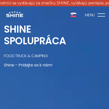
a vydávajú za značku SHINE, vylákajú peniaze, ponúkajú 
MENU
SHINE
SPOLUPRÁCA
FOOD TRUCK & CAMPING
Shine – Pridajte sa k nám!