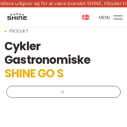
giver sig for at være brandet SHINE, tilbyder trailere ti
MENU
PRODUKT
Cykler
Gastronomiske
SHINE GO S