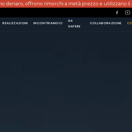
frono rimorchi a metà prezzo e utilizzano il nostro sito web
CO
DA
REALIZZAZIONI
INCONTRIAMOCI
COLLABORAZIONE
CO
SAPERE
REALIZZAZIONI
INCONTRIAMOCI
COLLABORAZIONE