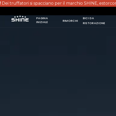
tori si spacciano per il marchio SHINE, estorcono denaro, of
PAGINA
BICI DA
RIMORCHI
INIZIALE
RISTORAZIONE
PAGINA
INIZIALE