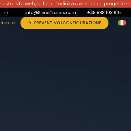
, le foto, l'indirizzo aziendale, i progetti e i testi! Il c
info@ShineTrailers.com
+48 888 103 615
NTATTO
PREVENTIVO/CONFIGURAZIONE
NTATTO