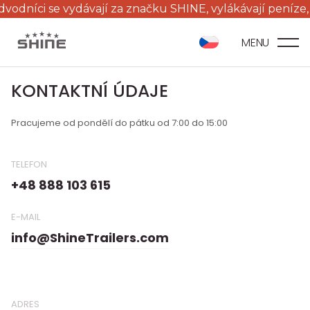
dníci se vydávají za značku SHINE, vylákávají peníze, na
MENU
KONTAKTNÍ ÚDAJE
Pracujeme od pondělí do pátku od 7:00 do 15:00
TELEFON
+48 888 103 615
E-MAIL
info@ShineTrailers.com
ADRES