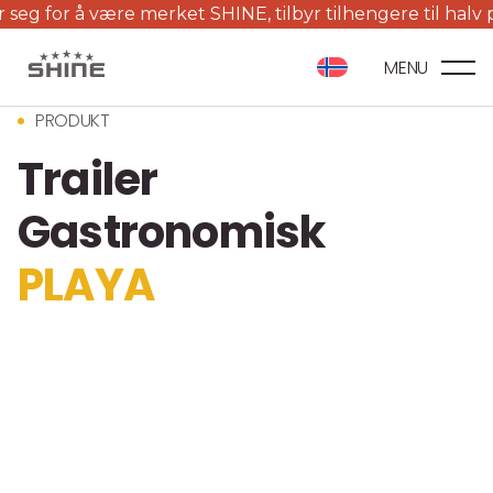
å være merket SHINE, tilbyr tilhengere til halv pris og m
MENU
PRODUKT
Trailer
Gastronomisk
PLAYA