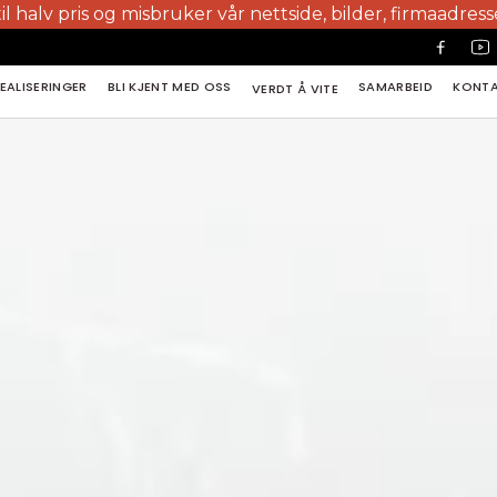
 misbruker vår nettside, bilder, firmaadresse, design og 
EALISERINGER
BLI KJENT MED OSS
SAMARBEID
KONT
VERDT Å VITE
EALISERINGER
BLI KJENT MED OSS
SAMARBEID
KONT