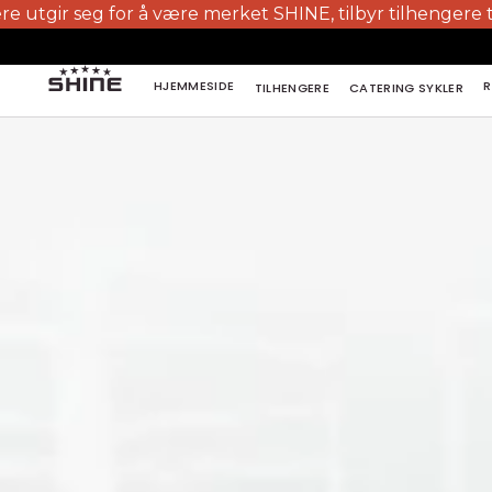
or å være merket SHINE, tilbyr tilhengere til halv pris og
HJEMMESIDE
R
TILHENGERE
CATERING SYKLER
HJEMMESIDE
R