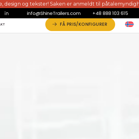
tekster! Saken er anmeldt til påtalemyndigheten. Verifiser
info@ShineTrailers.com
+48 888 103 615
FÅ PRIS/KONFIGURER
AKT
AKT