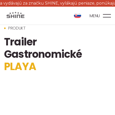
ú za značku SHINE, vylákajú peniaze, ponúkajú prívesy 
MENU
PRODUKT
Trailer
Gastronomické
PLAYA