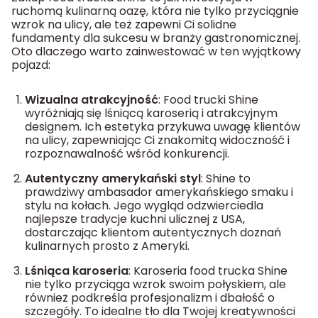
ruchomą kulinarną oazę, która nie tylko przyciągnie
wzrok na ulicy, ale też zapewni Ci solidne
fundamenty dla sukcesu w branży gastronomicznej.
Oto dlaczego warto zainwestować w ten wyjątkowy
pojazd:
Wizualna atrakcyjność
: Food trucki Shine
wyróżniają się lśniącą karoserią i atrakcyjnym
designem. Ich estetyka przykuwa uwagę klientów
na ulicy, zapewniając Ci znakomitą widoczność i
rozpoznawalność wśród konkurencji.
Autentyczny amerykański styl
: Shine to
prawdziwy ambasador amerykańskiego smaku i
stylu na kołach. Jego wygląd odzwierciedla
najlepsze tradycje kuchni ulicznej z USA,
dostarczając klientom autentycznych doznań
kulinarnych prosto z Ameryki.
Lśniąca karoseria
: Karoseria food trucka Shine
nie tylko przyciąga wzrok swoim połyskiem, ale
również podkreśla profesjonalizm i dbałość o
szczegóły. To idealne tło dla Twojej kreatywności