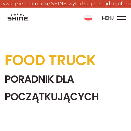
d markę SHINE, wyłudzają pieniądze, oferują o połowę tan
MENU
FOOD TRUCK
PORADNIK DLA
POCZĄTKUJĄCYCH