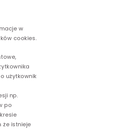
ormacje w
ików cookies.
stowe,
żytkownika
o użytkownik
sji np.
w po
kresie
że istnieje