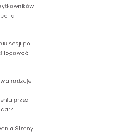
Użytkowników
ocenę
iu sesji po
si logować
 dwa rodzaje
enia przez
darki,
wania Strony