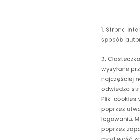
1. Strona int
sposób autom
2. Ciasteczka
wysyłane pr
najczęściej 
odwiedza str
Pliki cookie
poprzez utw
logowaniu. M
poprzez zapa
możliwość za