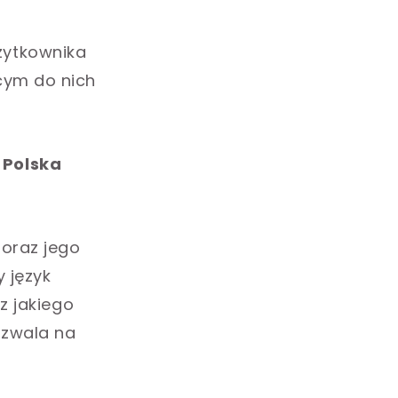
żytkownika
cym do nich
 Polska
 oraz jego
 język
z jakiego
ozwala na