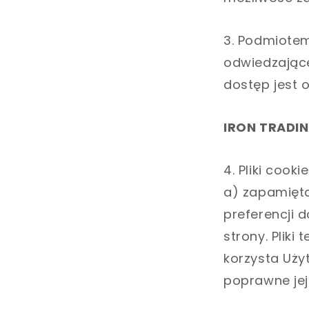
3. Podmiote
odwiedzające
dostęp jest 
IRON TRADIN
4. Pliki cook
a) zapamięta
preferencji 
strony. Pliki
korzysta Uży
poprawne jej