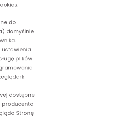
ookies.
ane do
a) domyślnie
wnika.
ć ustawienia
sługę plików
rogramowania
zeglądarki
owej dostępne
j producenta
egląda Stronę