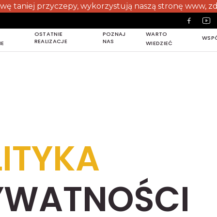
ej przyczepy, wykorzystują naszą stronę www, zdjęcia i a
OSTATNIE
POZNAJ
WARTO
WSP
REALIZACJE
NAS
NE
WIEDZIEĆ
WSP
OSTATNIE
POZNAJ
REALIZACJE
NAS
LITYKA
YWATNOŚCI