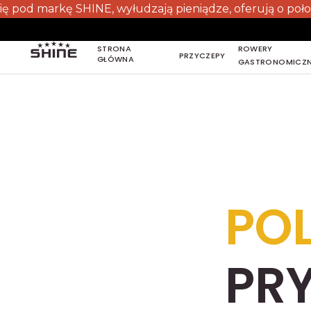
 markę SHINE, wyłudzają pieniądze, oferują o połowę tani
STRONA
ROWERY
PRZYCZEPY
GŁÓWNA
GASTRONOMICZ
STRONA
GŁÓWNA
PO
PR