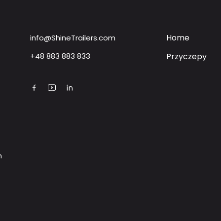
Home
info@ShineTrailers.com
Home
+48 883 883 833
Przyczepy
Przyczepy
m