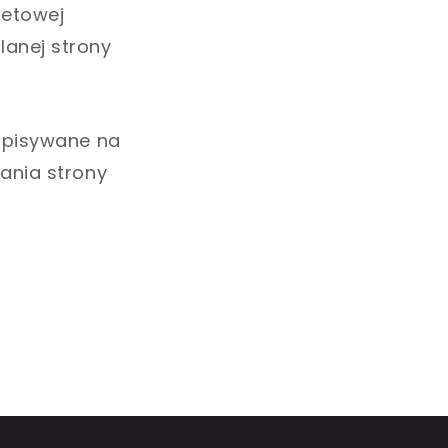
netowej
anej strony
zapisywane na
dania strony